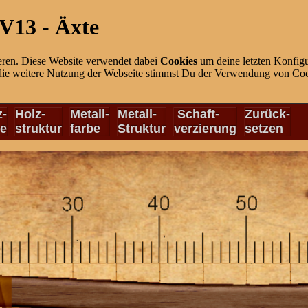
V13 - Äxte
eren. Diese Website verwendet dabei
Cookies
um deine letzten Konfigu
die weitere Nutzung der Webseite stimmst Du der Verwendung von Cook
z-
Holz-
Metall-
Metall-
Schaft-
Zurück-
be
struktur
farbe
Struktur
verzierung
setzen