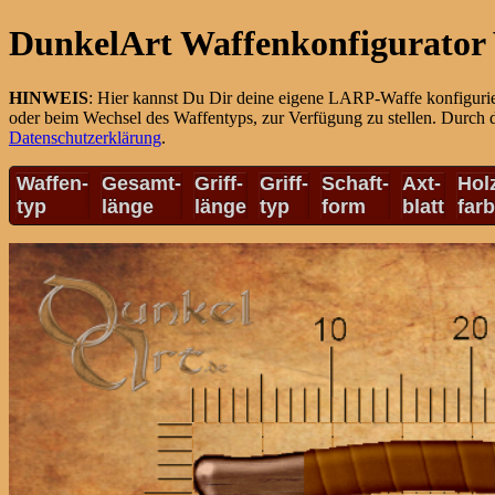
DunkelArt Waffenkonfigurator 
HINWEIS
: Hier kannst Du Dir deine eigene LARP-Waffe konfiguri
oder beim Wechsel des Waffentyps, zur Verfügung zu stellen. Durch 
Datenschutzerklärung
.
Waffen-
Gesamt-
Griff-
Griff-
Schaft-
Axt-
Hol
typ
länge
länge
typ
form
blatt
far