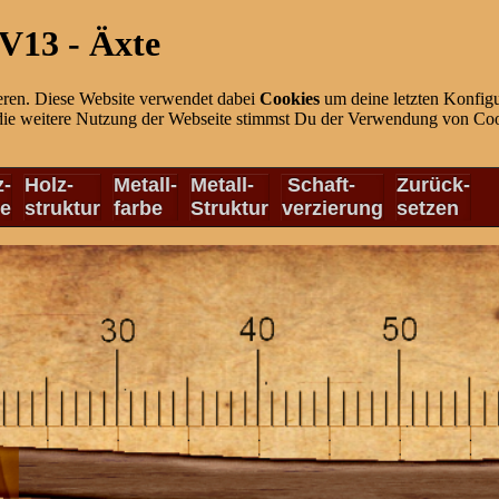
V13 - Äxte
eren. Diese Website verwendet dabei
Cookies
um deine letzten Konfigu
die weitere Nutzung der Webseite stimmst Du der Verwendung von Cook
z-
Holz-
Metall-
Metall-
Schaft-
Zurück-
be
struktur
farbe
Struktur
verzierung
setzen