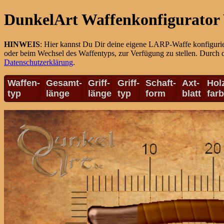
DunkelArt Waffenkonfigurator 
HINWEIS
: Hier kannst Du Dir deine eigene LARP-Waffe konfiguri
oder beim Wechsel des Waffentyps, zur Verfügung zu stellen. Durch 
Datenschutzerklärung
.
Waffen-
Gesamt-
Griff-
Griff-
Schaft-
Axt-
Hol
typ
länge
länge
typ
form
blatt
far