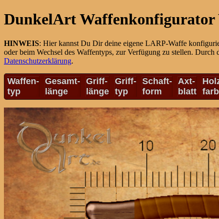
DunkelArt Waffenkonfigurator 
HINWEIS
: Hier kannst Du Dir deine eigene LARP-Waffe konfiguri
oder beim Wechsel des Waffentyps, zur Verfügung zu stellen. Durch 
Datenschutzerklärung
.
Waffen-
Gesamt-
Griff-
Griff-
Schaft-
Axt-
Hol
typ
länge
länge
typ
form
blatt
far