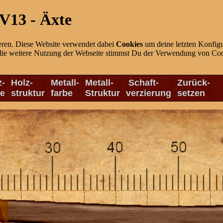
V13 - Äxte
eren. Diese Website verwendet dabei
Cookies
um deine letzten Konfigu
die weitere Nutzung der Webseite stimmst Du der Verwendung von Cook
z-
Holz-
Metall-
Metall-
Schaft-
Zurück-
be
struktur
farbe
Struktur
verzierung
setzen