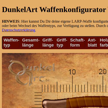
DunkelArt Waffenkonfigurator 
HINWEIS
: Hier kannst Du Dir deine eigene LARP-Waffe konfiguri
oder beim Wechsel des Waffentyps, zur Verfügung zu stellen. Durch 
Datenschutzerklärung
.
Waffen-
Gesamt-
Griff-
Griff-
Schaft-
Axt-
Hol
typ
länge
länge
typ
form
blatt
far