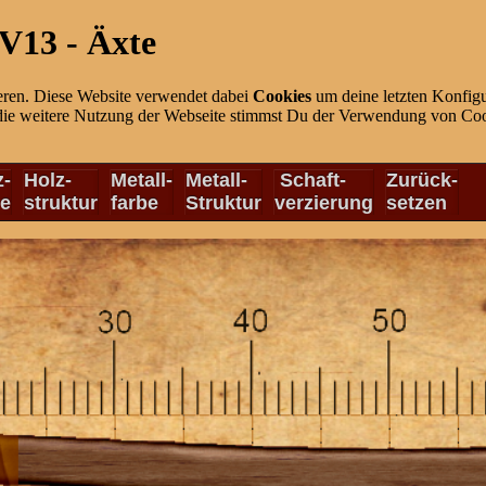
V13 - Äxte
eren. Diese Website verwendet dabei
Cookies
um deine letzten Konfigu
die weitere Nutzung der Webseite stimmst Du der Verwendung von Cook
z-
Holz-
Metall-
Metall-
Schaft-
Zurück-
be
struktur
farbe
Struktur
verzierung
setzen