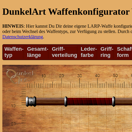
DunkelArt Waffenkonfigurator 
HINWEIS
: Hier kannst Du Dir deine eigene LARP-Waffe konfiguri
oder beim Wechsel des Waffentyps, zur Verfügung zu stellen. Durch 
Datenschutzerklärung
.
Waffen-
Gesamt-
Griff-
Leder-
Griff-
Schaf
typ
länge
verteilung
farbe
ring
form