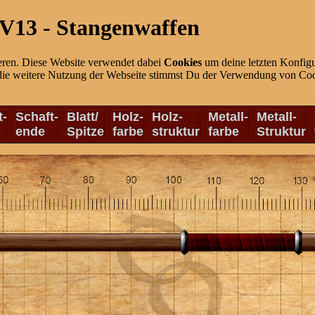
V13 - Stangenwaffen
eren. Diese Website verwendet dabei
Cookies
um deine letzten Konfigu
die weitere Nutzung der Webseite stimmst Du der Verwendung von Cook
t-
Schaft-
Blatt/
Holz-
Holz-
Metall-
Metall-
ende
Spitze
farbe
struktur
farbe
Struktur