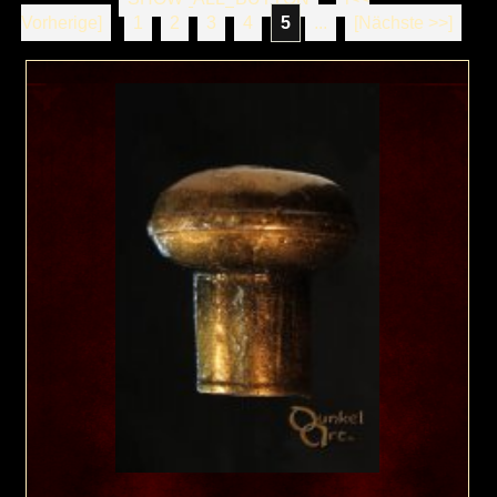
Vorherige]
1
2
3
4
5
...
[Nächste >>]