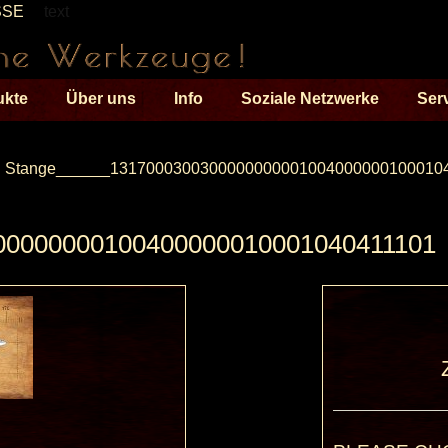
SSE
text
ukte
Über uns
Info
Soziale Netzwerke
Ser
Stange______1317000300300000000001004000000100010
0000000100400000010001040411101