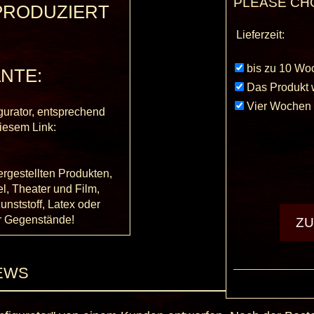
PLEASE CH
PRODUZIERT
Lieferzeit:
bis zu 10 Woc
NTE:
Das Produkt w
Vier Wochen z
gurator, entsprechend
iesem Link:
ergestellten Produkten,
el, Theater und Film,
unststoff, Latex oder
er Gegenstände!
EWS