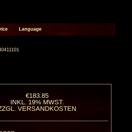
vice
Language
40411101
€183.85
INKL. 19% MWST.
ZZGL.
VERSANDKOSTEN