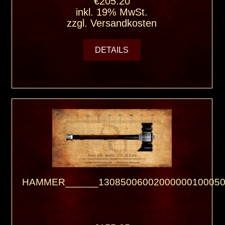
€205.20
inkl. 19% MwSt.
zzgl.
Versandkosten
DETAILS
HAMMER______13085006002000000100050