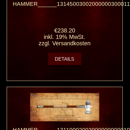
HAMMER______13145003002000000300011
€238.20
inkl. 19% MwSt.
zzgl.
Versandkosten
DETAILS
HAMMER______13110002003000000000010