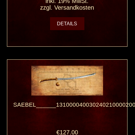
inkl. 19% MwSt.
zzgl.
Versandkosten
DETAILS
SAEBEL______131000040030240210000200
€127.00