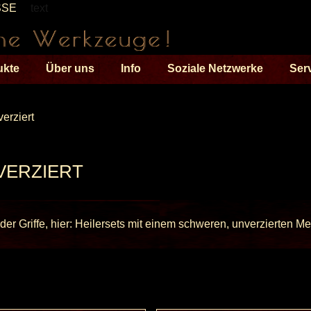
SSE
text
ukte
Über uns
Info
Soziale Netzwerke
Ser
erziert
VERZIERT
er Griffe, hier: Heilersets mit einem schweren, unverzierten Metal