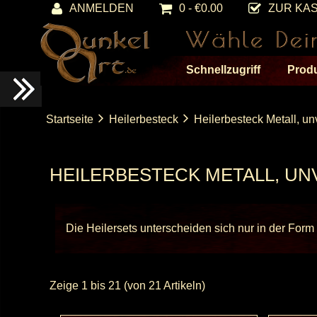
ANMELDEN
0 - €0.00
ZUR KA
Schnellzugriff
Prod
Startseite
Heilerbesteck
Heilerbesteck Metall, unv
HEILERBESTECK METALL, UN
Die Heilersets unterscheiden sich nur in der Form d
Zeige
1
bis
21
(von
21
Artikeln)