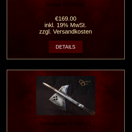
Gleve STW010
€169.00
inkl. 19% MwSt.
zzgl.
Versandkosten
DETAILS
Hellebarde STW011